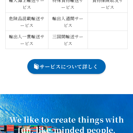
輸入海上輸送サー
特殊貨物輸送サ
貨物保険取次サ
ビス
ービス
ービス
危険品混載輸送サ
輸出入通関サー
ービス
ビス
輸出入一貫輸送サ
三国間輸送サー
ービス
ビス
サービスについて詳しく
We like to create things with
fun, like-minded people.