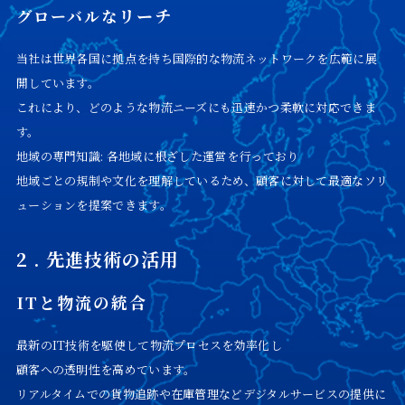
リーチ
グローバルな
当社は世界各国に拠点を持ち国際的な物流ネットワークを広範に展
開しています。
これにより、どのような物流ニーズにも迅速かつ柔軟に対応できま
す。
地域の専門知識: 各地域に根ざした運営を行っており
地域ごとの規制や文化を理解しているため、顧客に対して最適なソリ
ューションを提案できます。
2 . 先進技術の活用
ITと物流の統合
最新のIT技術を駆使して物流プロセスを効率化し
顧客への透明性を高めています。
リアルタイムでの貨物追跡や在庫管理などデジタルサービスの提供に